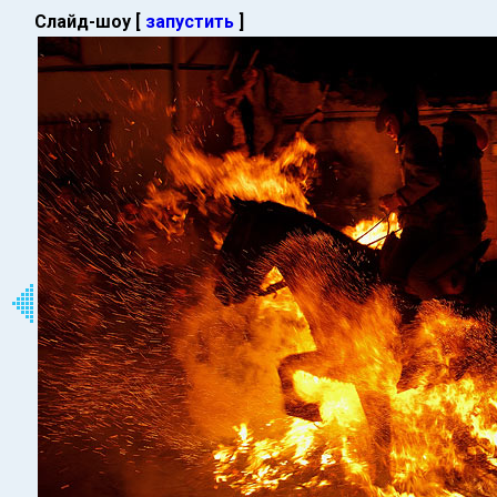
Слайд-шоу [
запустить
]