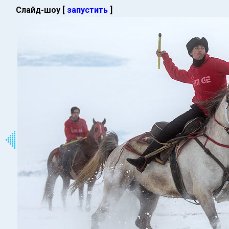
Слайд-шоу [
запустить
]