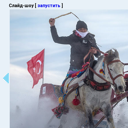
Слайд-шоу [
запустить
]