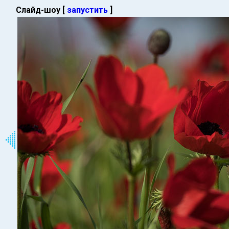
Слайд-шоу [
запустить
]