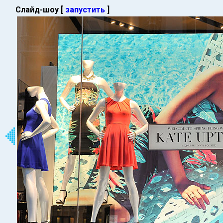
Слайд-шоу [
запустить
]