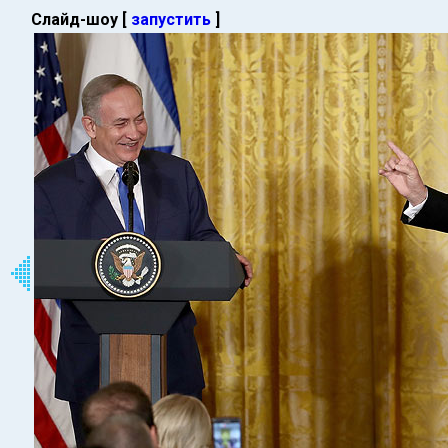
Слайд-шоу [
запустить
]