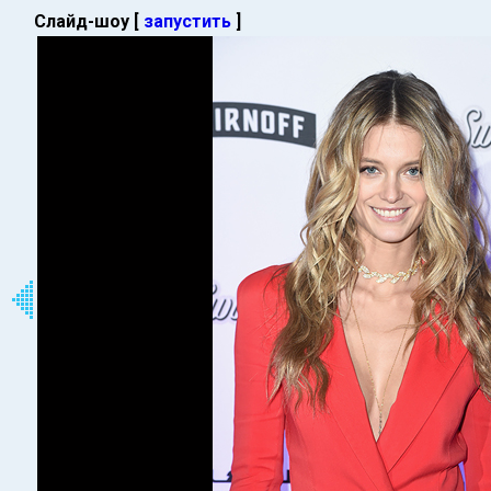
Слайд-шоу [
запустить
]