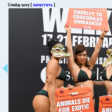
Слайд-шоу [
запустить
]