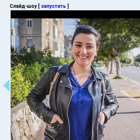
Слайд-шоу [
запустить
]