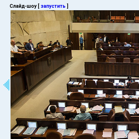
Слайд-шоу [
запустить
]