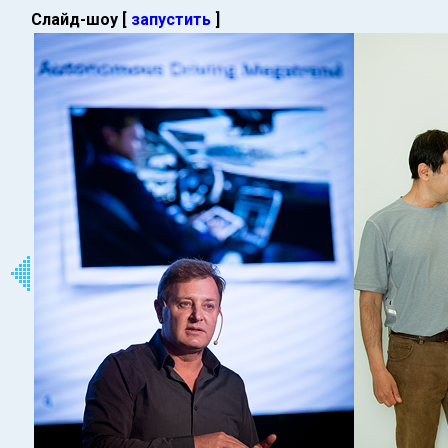
Слайд-шоу [
запустить
]