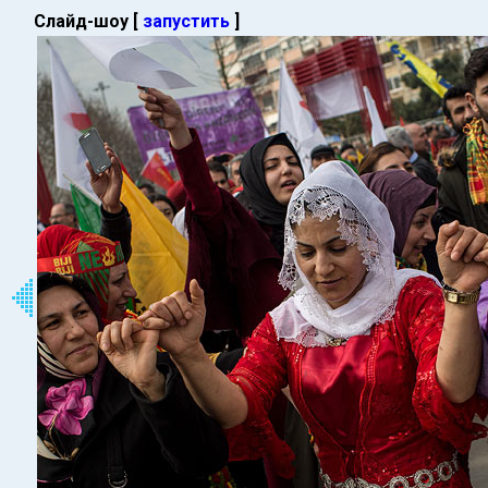
Слайд-шоу [
запустить
]