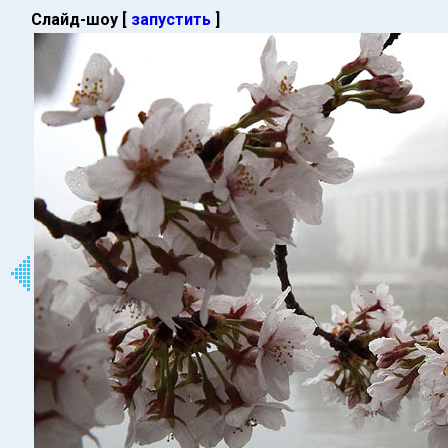
Слайд-шоу [
запустить
]