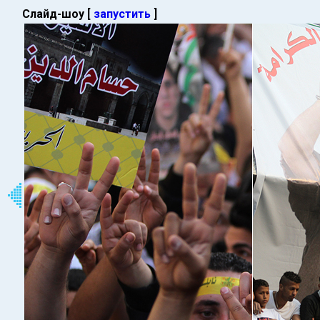
Слайд-шоу [
запустить
]