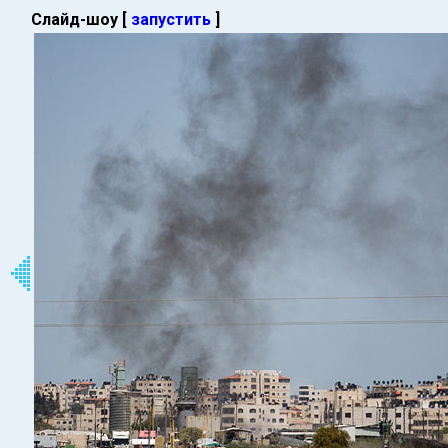
Слайд-шоу [
запустить
]