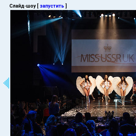
Слайд-шоу [
запустить
]