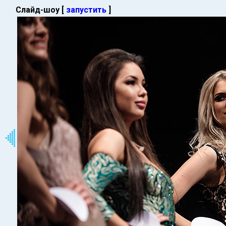
Слайд-шоу [
запустить
]