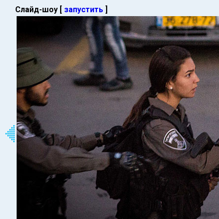
Слайд-шоу [
запустить
]