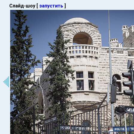
Слайд-шоу [
запустить
]