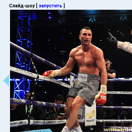
Слайд-шоу [
запустить
]