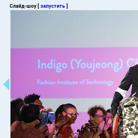
Слайд-шоу [
запустить
]