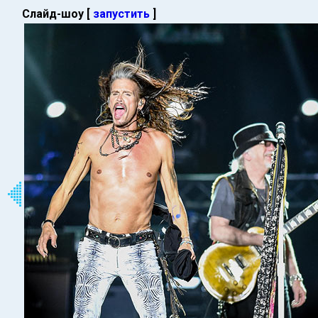
Слайд-шоу [
запустить
]