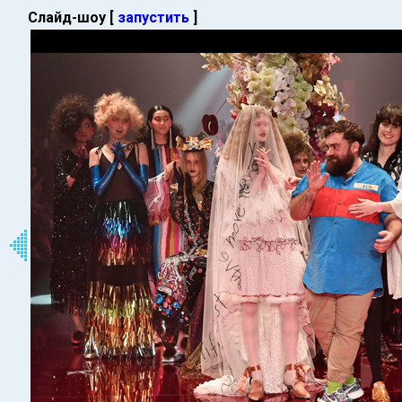
Слайд-шоу [
запустить
]