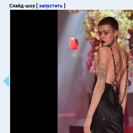
Слайд-шоу [
запустить
]