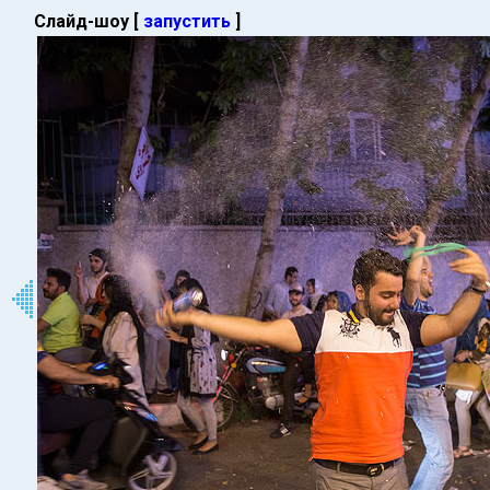
Слайд-шоу [
запустить
]