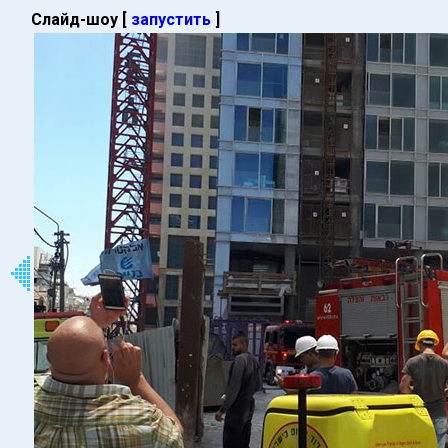
Слайд-шоу [
запустить
]