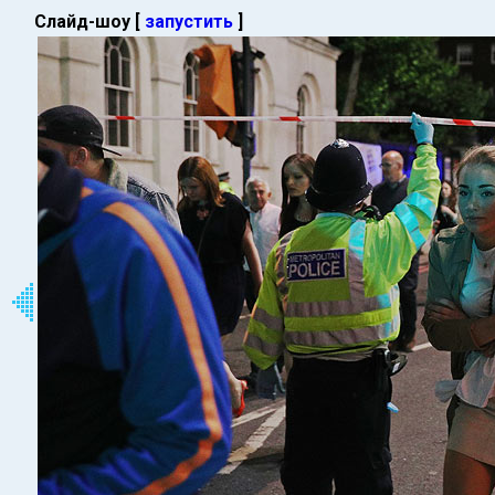
Слайд-шоу [
запустить
]