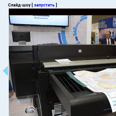
Слайд-шоу [
запустить
]