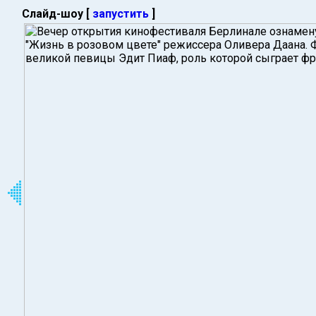
Слайд-шоу [
запустить
]