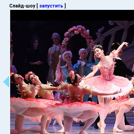
Слайд-шоу [
запустить
]