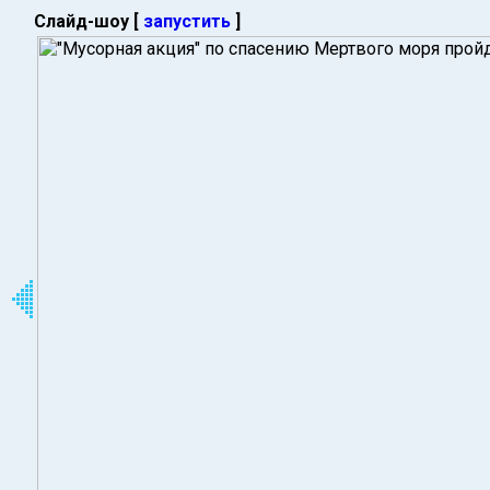
Слайд-шоу [
запустить
]