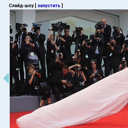
Слайд-шоу [
запустить
]