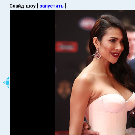
Слайд-шоу [
запустить
]