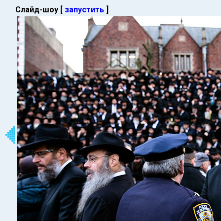
Слайд-шоу [
запустить
]