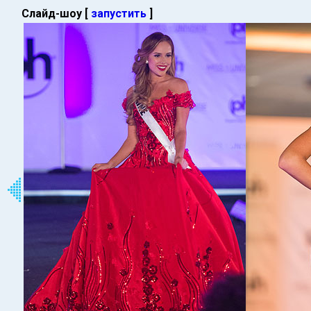
Слайд-шоу [
запустить
]