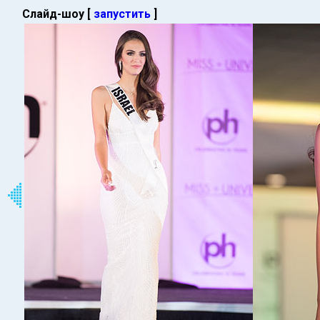
Слайд-шоу [
запустить
]