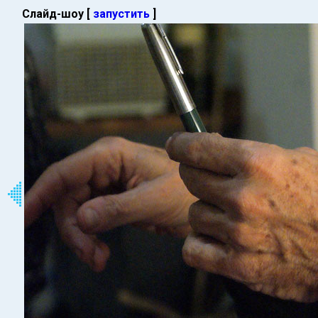
Слайд-шоу [
запустить
]