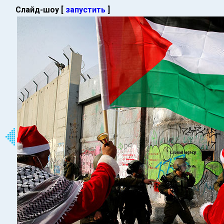
Слайд-шоу [
запустить
]