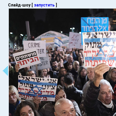
Слайд-шоу [
запустить
]