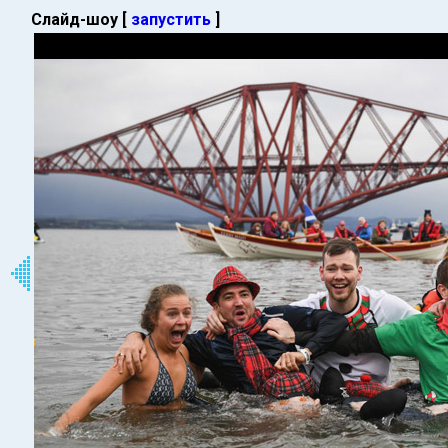
Слайд-шоу [
запустить
]