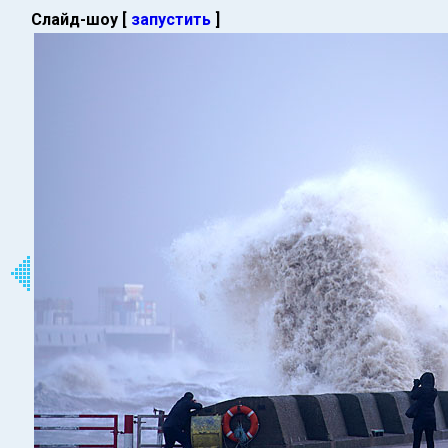
Слайд-шоу [
запустить
]