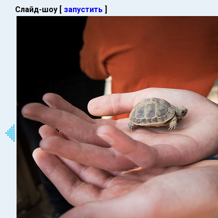
Слайд-шоу [
запустить
]