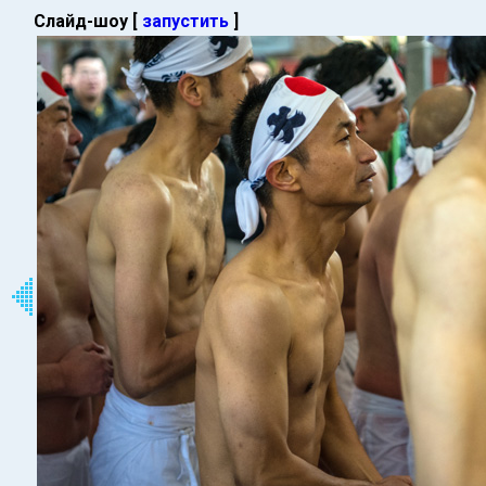
Слайд-шоу [
запустить
]