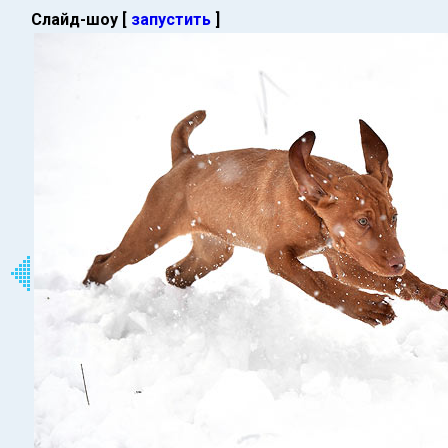
Слайд-шоу [
запустить
]