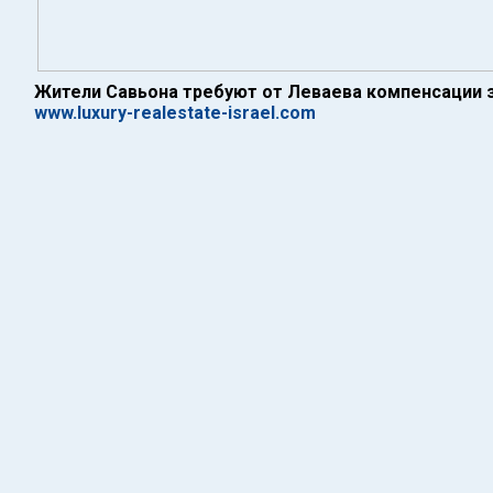
Жители Савьона требуют от Леваева компенсации з
www.luxury-realestate-israel.com