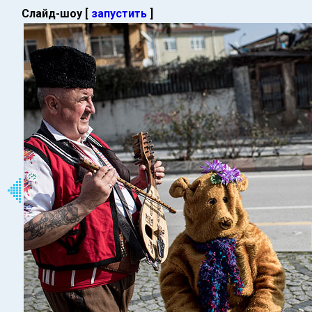
Слайд-шоу [
запустить
]