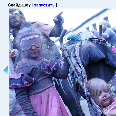
Слайд-шоу [
запустить
]