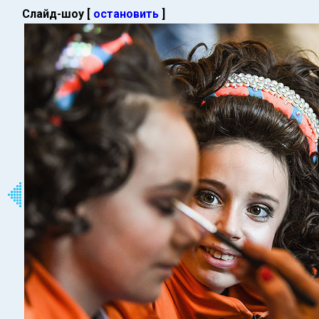
Слайд-шоу [
остановить
]