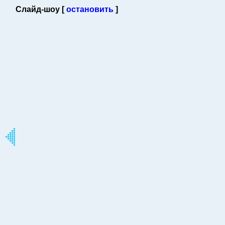
Слайд-шоу [
остановить
]