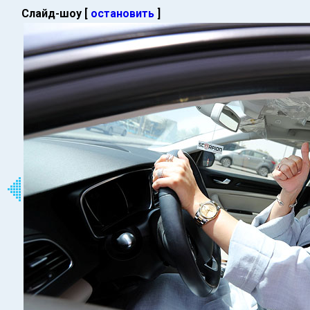
Слайд-шоу [
остановить
]